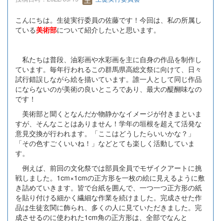
こんにちは。生徒実行委員の佐藤です！今回は、私の所属し
ている
美術部
について紹介したいと思います。
私たちは普段、油彩画や水彩画を主に自身の作品を制作し
ています。毎年行われるこの群馬県高総文祭に向けて、日々
試行錯誤しながら絵を描いています。誰一人として同じ作品
にならないのが美術の良いところであり、最大の醍醐味なの
です！
美術部と聞くとなんだか物静かなイメージが付きまといま
すが、そんなことはありません！学年の垣根を超えて活発な
意見交換が行われます。「ここはどうしたらいいかな？」
「その色すごくいいね！」などとても楽しく活動していま
す。
例えば、前回の文化祭では部員全員でモザイクアートに挑
戦しました。1cm×1cmの正方形を一枚の絵に見えるように敷
き詰めていきます。皆で台紙を囲んで、一つ一つ正方形の紙
を貼り付ける細かく繊細な作業を続けました。完成させた作
品は生徒玄関に飾られ、多くの人に見ていただきました。完
成させるのに使われた1cm角の正方形は、全部でなんと