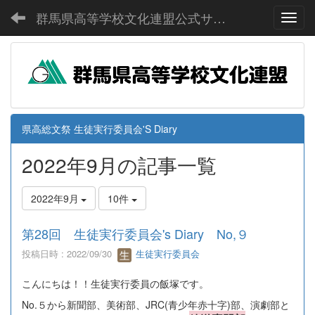
群馬県高等学校文化連盟公式サイト
Toggl
県高総文祭 生徒実行委員会'S Diary
2022年9月の記事一覧
2022年9月
10件
第28回 生徒実行委員会's Diary No,９
投稿日時 : 2022/09/30
生徒実行委員会
こんにちは！！生徒実行委員の飯塚です。
No.５から新聞部、美術部、JRC(青少年赤十字)部、演劇部と