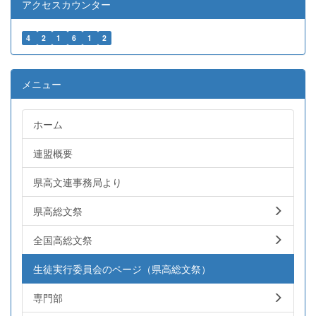
アクセスカウンター
4
2
1
6
1
2
メニュー
ホーム
連盟概要
県高文連事務局より
県高総文祭
全国高総文祭
生徒実行委員会のページ（県高総文祭）
専門部