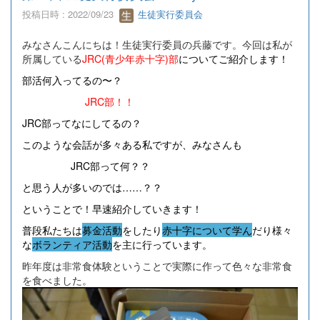
投稿日時 : 2022/09/23
生徒実行委員会
みなさんこんにちは！生徒実行委員の兵藤です。今回は私が
所属している
JRC(青少年赤十字)部
についてご紹介します！
部活何入ってるの〜？
JRC部！！
JRC部ってなにしてるの？
このような会話が多々ある私ですが、みなさんも
JRC部って何？？
と思う人が多いのでは……？？
ということで！早速紹介していきます！
普段私たちは
募金活動
をしたり
赤十字について学ん
だり
様々
な
ボランティア活動
を主に行っています。
昨年度は非常食体験ということで実際に作って色々な非常食
を食べました。