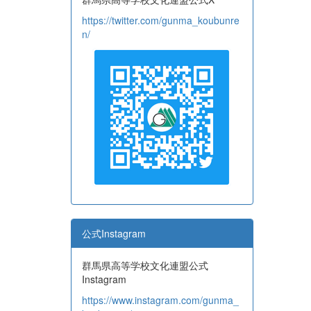
https://twitter.com/gunma_koubunre
n/
公式Instagram
群馬県高等学校文化連盟公式
Instagram
https://www.instagram.com/gunma_