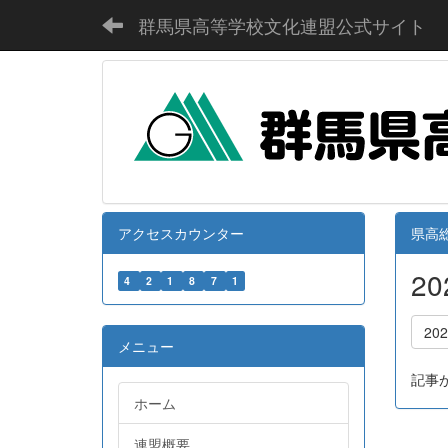
群馬県高等学校文化連盟公式サイト
アクセスカウンター
県高総
2
4
2
1
8
7
1
20
メニュー
記事
ホーム
連盟概要