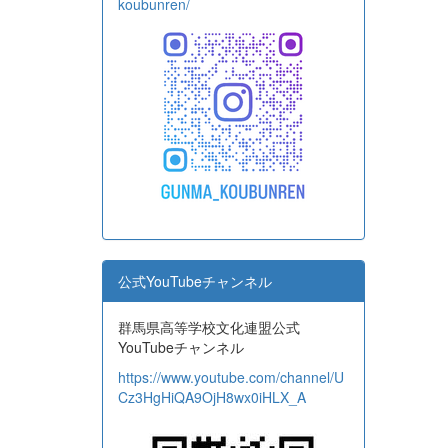
koubunren/
公式YouTubeチャンネル
群馬県高等学校文化連盟公式
YouTubeチャンネル
https://www.youtube.com/channel/U
Cz3HgHiQA9OjH8wx0iHLX_A