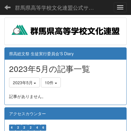
群馬県高等学校文化連盟公式サイト
Toggl
県高総文祭 生徒実行委員会'S Diary
2023年5月の記事一覧
2023年5月
10件
記事がありません。
アクセスカウンター
4
2
2
2
4
6