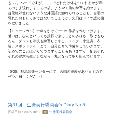
も､､､。ハードですが、ここでどれだけ体をつくれるかが声に
そのまま現れます。その後、ようやく曲の練習を始めます。
普段絶対使わないような外国語に触れられることも、合唱の
隠れたおもしろさではないでしょうか。先日はドイツ語の曲
を歌いました！
【ミュージカル】一年をかけて一つの作品を作り上げます。
魅力は、なんといっても挑戦できることの多様さ！歌はもち
ろん、ダンスも演技も練習しますし、メイク、小道具、衣
装、スポットライトまで、自分たちで準備をしていきます。
初めてのことばかりでつまずくこともありますが、部員それ
ぞれの得意も生かしながら一丸となって取り組んでいます。
10/25、群馬音楽センターにて、合唱の発表がありますので、
ぜひお越しください！
第31回 生徒実行委員会’s Diary No.5
投稿日時 : 2025/10/12
生徒実行委員会