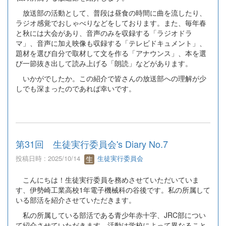
放送部の活動として、普段は昼食の時間に曲を流したり、
ラジオ感覚でおしゃべりなどをしております。また、毎年春
と秋には大会があり、音声のみを収録する「ラジオドラ
マ」、音声に加え映像も収録する「テレビドキュメント」、
題材を選び自分で取材して文を作る「アナウンス」、本を選
び一節抜き出して読み上げる「朗読」などがあります。
いかがでしたか。この紹介で皆さんの放送部への理解が少
しでも深まったのであれば幸いです。
第31回 生徒実行委員会's Diary No.7
投稿日時 : 2025/10/14
生徒実行委員会
こんにちは！生徒実行委員を務めさせていただいていま
す、伊勢崎工業高校1年電子機械科の谷後です。私の所属して
いる部活を紹介させていただきます。
私の所属している部活である青少年赤十字、JRC部につい
て紹介させていただきます。活動は学校によって異なること