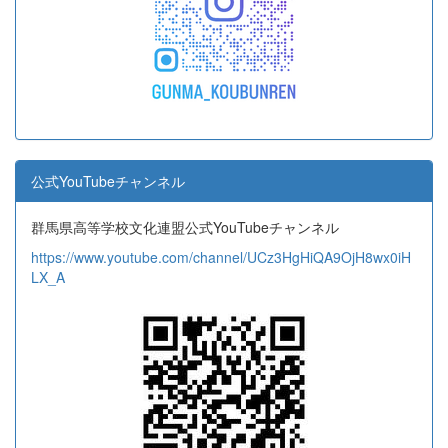
公式YouTubeチャンネル
群馬県高等学校文化連盟公式YouTubeチャンネル
https://www.youtube.com/channel/UCz3HgHiQA9OjH8wx0iH
LX_A