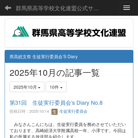
群馬県高等学校文化連盟公式サイト
Toggl
県高総文祭 生徒実行委員会'S Diary
2025年10月の記事一覧
2025年10月
10件
第31回 生徒実行委員会's Diary No.8
投稿日時 : 2025/10/14
生徒実行委員会
みなさんこんにちは。生徒実行委員を務めさせていただい
ております、高崎経済大学附属高校一年、小澤です。今回は
私の所属する放送部を紹介します。