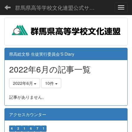
群馬県高等学校文化連盟公式サイト
Toggl
県高総文祭 生徒実行委員会'S Diary
2022年6月の記事一覧
2022年6月
10件
記事がありません。
アクセスカウンター
4
2
1
6
7
1