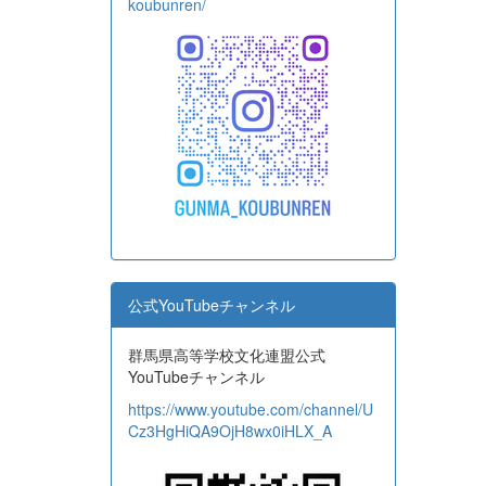
koubunren/
公式YouTubeチャンネル
群馬県高等学校文化連盟公式
YouTubeチャンネル
https://www.youtube.com/channel/U
Cz3HgHiQA9OjH8wx0iHLX_A