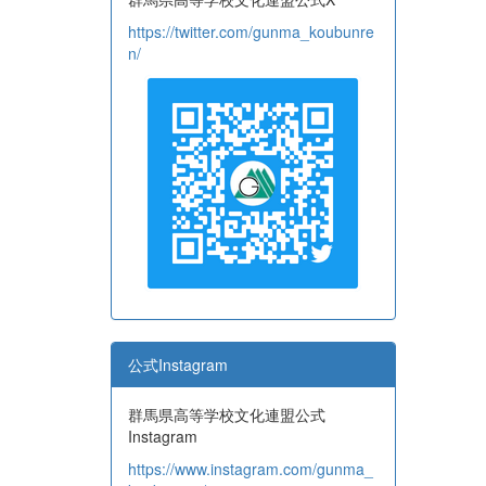
https://twitter.com/gunma_koubunre
n/
公式Instagram
群馬県高等学校文化連盟公式
Instagram
https://www.instagram.com/gunma_