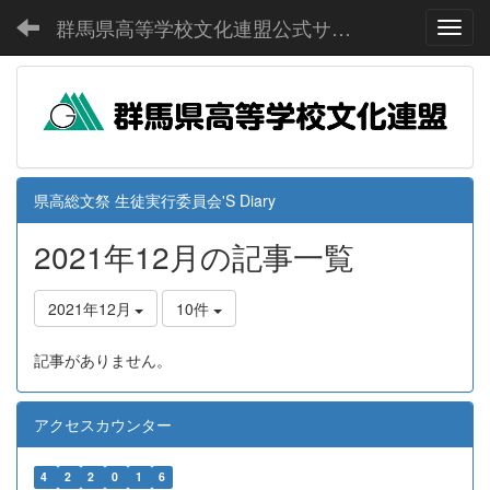
群馬県高等学校文化連盟公式サイト
Toggl
県高総文祭 生徒実行委員会'S Diary
2021年12月の記事一覧
2021年12月
10件
記事がありません。
アクセスカウンター
4
2
2
0
1
6