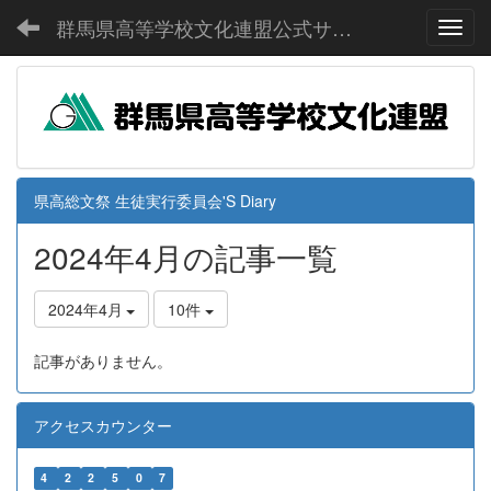
群馬県高等学校文化連盟公式サイト
Toggl
県高総文祭 生徒実行委員会'S Diary
2024年4月の記事一覧
2024年4月
10件
記事がありません。
アクセスカウンター
4
2
2
5
0
7