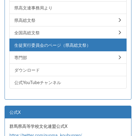
県高文連事務局より
県高総文祭
全国高総文祭
生徒実行委員会のページ（県高総文祭）
専門部
ダウンロード
公式YouTubeチャンネル
公式X
群馬県高等学校文化連盟公式X
https://twitter.com/gunma_koubunren/