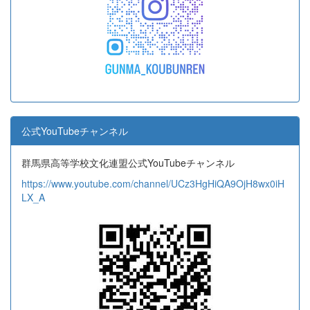
公式YouTubeチャンネル
群馬県高等学校文化連盟公式YouTubeチャンネル
https://www.youtube.com/channel/UCz3HgHiQA9OjH8wx0iH
LX_A