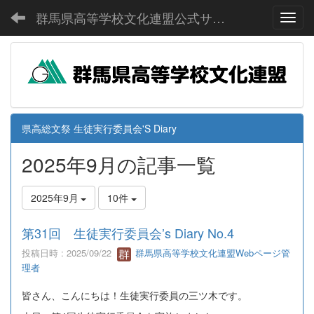
群馬県高等学校文化連盟公式サイト
Toggl
県高総文祭 生徒実行委員会'S Diary
2025年9月の記事一覧
2025年9月
10件
第31回 生徒実行委員会’s Diary No.4
投稿日時 : 2025/09/22
群馬県高等学校文化連盟Webページ管
理者
皆さん、こんにちは！生徒実行委員の三ツ木です。