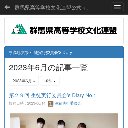
群馬県高等学校文化連盟公式サイト
Toggl
県高総文祭 生徒実行委員会'S Diary
2023年6月の記事一覧
2023年6月
10件
第２９回 生徒実行委員会’s Diary No.1
投稿日時 : 2023/06/14
生徒実行委員会