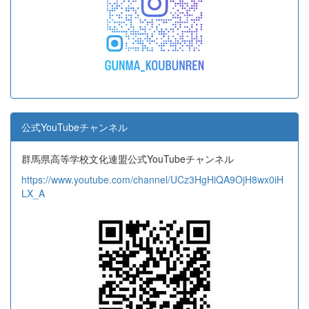
公式YouTubeチャンネル
群馬県高等学校文化連盟公式YouTubeチャンネル
https://www.youtube.com/channel/UCz3HgHiQA9OjH8wx0iH
LX_A