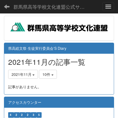
群馬県高等学校文化連盟公式サイト
Toggl
県高総文祭 生徒実行委員会'S Diary
2021年11月の記事一覧
2021年11月
10件
記事がありません。
アクセスカウンター
4
2
2
2
3
5