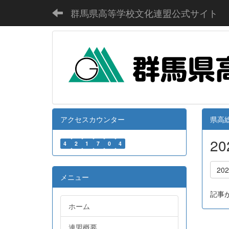
群馬県高等学校文化連盟公式サイト
アクセスカウンター
県高総
2
4
2
1
7
0
4
20
メニュー
記事
ホーム
連盟概要