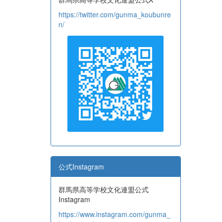
https://twitter.com/gunma_koubunre
n/
公式Instagram
群馬県高等学校文化連盟公式
Instagram
https://www.instagram.com/gunma_