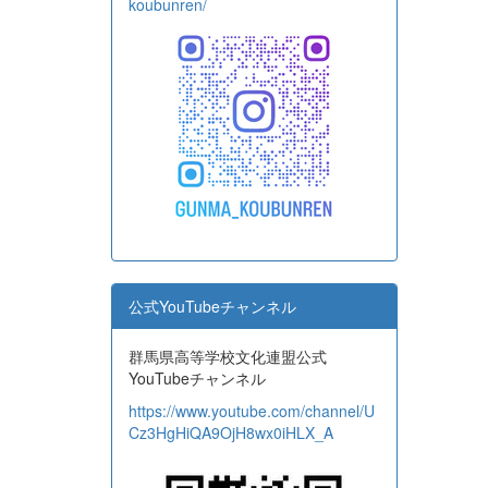
koubunren/
公式YouTubeチャンネル
群馬県高等学校文化連盟公式
YouTubeチャンネル
https://www.youtube.com/channel/U
Cz3HgHiQA9OjH8wx0iHLX_A