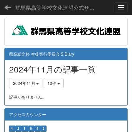
群馬県高等学校文化連盟公式サイト
Toggl
県高総文祭 生徒実行委員会'S Diary
2024年11月の記事一覧
2024年11月
10件
記事がありません。
アクセスカウンター
4
2
1
8
4
6