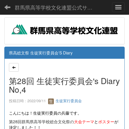
群馬県高等学校文化連盟公式サイト
Toggl
県高総文祭 生徒実行委員会'S Diary
第28回 生徒実行委員会's Diary
No,4
投稿日時 : 2022/09/11
生徒実行委員会
こんにちは！生徒実行委員の兵藤です。
第28回群馬県高等学校総合文化祭の
大会テーマ
と
ポスター
が
決定しました！！