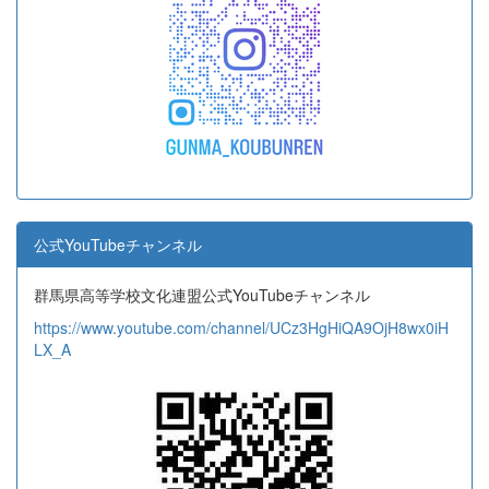
公式YouTubeチャンネル
群馬県高等学校文化連盟公式YouTubeチャンネル
https://www.youtube.com/channel/UCz3HgHiQA9OjH8wx0iH
LX_A