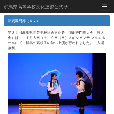
群馬県高等学校文化連盟公式サイト
Toggl
演劇専門部（Ｒ７）
第３１回群馬県高等学校総合文化祭 演劇専門部大会（県大
会）は、１１月８日（土）９日（日）大胡シャンテ マルエホ
ールにて、群馬の高校生の熱い上演が行われました。（入場
無料）