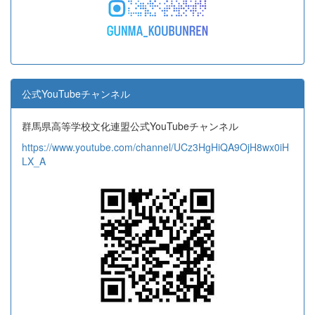
公式YouTubeチャンネル
群馬県高等学校文化連盟公式YouTubeチャンネル
https://www.youtube.com/channel/UCz3HgHiQA9OjH8wx0iH
LX_A