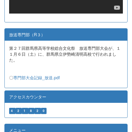
放送専門部（R３）
第２７回群馬県高等学校総合文化祭 放送専門部大会が、１
１月６日（土）に、群馬県立伊勢崎清明高校で行われまし
た。
〇
専門部大会記録_放送.pdf
アクセスカウンター
4
2
1
8
2
0
メニュー