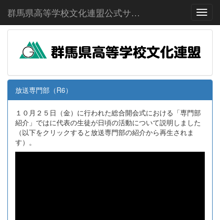
群馬県高等学校文化連盟公式サイト
Toggl
放送専門部（R6）
１０月２５日（金）に行われた総合開会式における「専門部
紹介」ではに代表の生徒が日頃の活動について説明しました
（以下をクリックすると放送専門部の紹介から再生されま
す）。