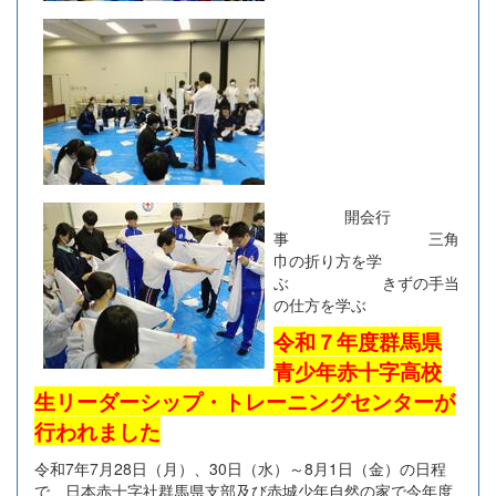
開会行
事 三角
巾の折り方を学
ぶ きずの手当
の仕方を学ぶ
令和７年度群馬県
青少年赤十字高校
生リーダーシップ・トレーニングセンターが
行われました
令和7年7月28日（月）、30日（水）～8月1日（金）の日程
で、日本赤十字社群馬県支部及び赤城少年自然の家で今年度