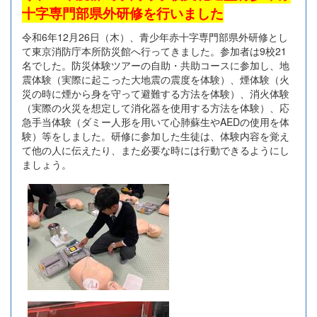
十字専門部県外研修を行いました
令和6年12月26日（木）、青少年赤十字専門部県外研修とし
て東京消防庁本所防災館へ行ってきました。参加者は9校21
名でした。防災体験ツアーの自助・共助コースに参加し、地
震体験（実際に起こった大地震の震度を体験）、煙体験（火
災の時に煙から身を守って避難する方法を体験）、消火体験
（実際の火災を想定して消化器を使用する方法を体験）、応
急手当体験（ダミー人形を用いて心肺蘇生やAEDの使用を体
験）等をしました。研修に参加した生徒は、体験内容を覚え
て他の人に伝えたり、また必要な時には行動できるようにし
ましょう。