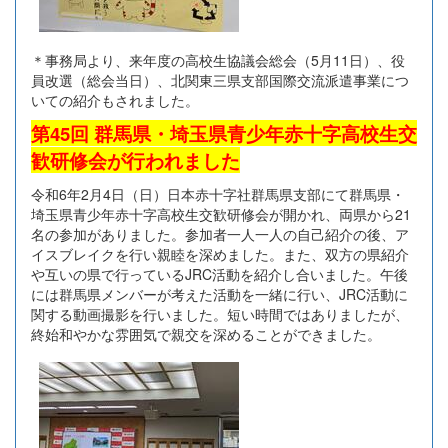
＊事務局より、来年度の高校生協議会総会（5月11日）、役
員改選（総会当日）、北関東三県支部国際交流派遣事業につ
いての紹介もされました。
第45回 群馬県・埼玉県青少年赤十字高校生交
歓研修会が行われました
令和6年2月4日（日）日本赤十字社群馬県支部にて群馬県・
埼玉県青少年赤十字高校生交歓研修会が開かれ、両県から21
名の参加がありました。参加者一人一人の自己紹介の後、ア
イスブレイクを行い親睦を深めました。また、双方の県紹介
や互いの県で行っているJRC活動を紹介し合いました。午後
には群馬県メンバーが考えた活動を一緒に行い、JRC活動に
関する動画撮影を行いました。短い時間ではありましたが、
終始和やかな雰囲気で親交を深めることができました。