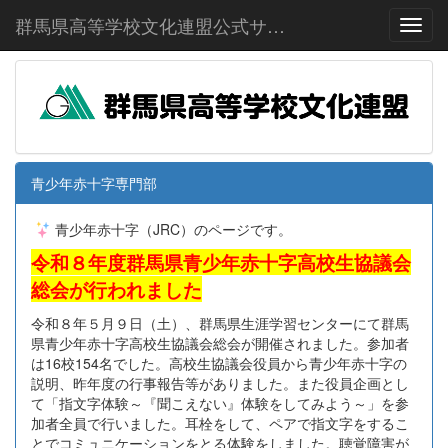
群馬県高等学校文化連盟公式サイト
Toggl
青少年赤十字専門部
青少年赤十字（JRC）のページです。
令和８年度群馬県青少年赤十字高校生協議会
総会が行われました
令和８年５月９日（土）、群馬県生涯学習センターにて群馬
県青少年赤十字高校生協議会総会が開催されました。参加者
は16校154名でした。高校生協議会役員から青少年赤十字の
説明、昨年度の行事報告等がありました。また役員企画とし
て「指文字体験～『聞こえない』体験をしてみよう～」を参
加者全員で行いました。耳栓をして、ペアで指文字をするこ
とでコミュニケーションをとる体験をしました。聴覚障害が