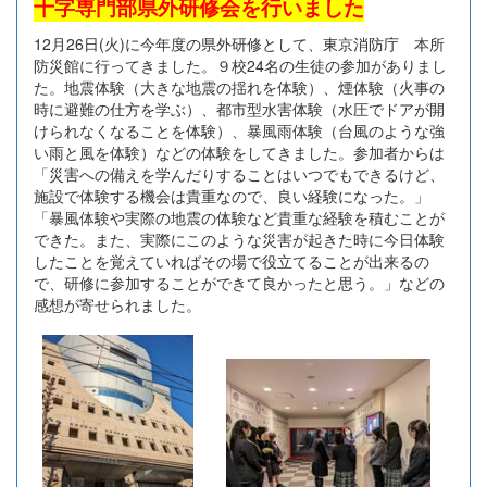
十字専門部県外研修会を行いました
12月26日(火)に今年度の県外研修として、東京消防庁 本所
防災館に行ってきました。９校24名の生徒の参加がありまし
た。地震体験（大きな地震の揺れを体験）、煙体験（火事の
時に避難の仕方を学ぶ）、都市型水害体験（水圧でドアが開
けられなくなることを体験）、暴風雨体験（台風のような強
い雨と風を体験）などの体験をしてきました。参加者からは
「災害への備えを学んだりすることはいつでもできるけど、
施設で体験する機会は貴重なので、良い経験になった。」
「暴風体験や実際の地震の体験など貴重な経験を積むことが
できた。また、実際にこのような災害が起きた時に今日体験
したことを覚えていればその場で役立てることが出来るの
で、研修に参加することができて良かったと思う。」などの
感想が寄せられました。