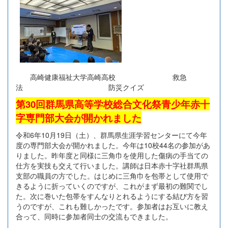
高崎健康福祉大学高崎高校 救急
法 防災クイズ
第30回群馬県高等学校総合文化祭青少年赤十
字専門部大会が開かれました
令和6年10月19日（土）、群馬県生涯学習センターにて今年
度の専門部大会が開かれました。今年は10校44名の参加があ
りました。昨年度と同様に三角巾を使用した傷病の手当ての
仕方を実技も交えて行いました。講師は日本赤十字社群馬県
支部の職員の方でした。はじめに三角巾を包帯として使用で
きるように折っていくのですが、これがまず最初の難関でし
た。次に巻いた包帯をすんなりとれるようにする結び方を習
うのですが、これも難しかったです。参加者はお互いに教え
合って、同時に参加者同士の交流もできました。