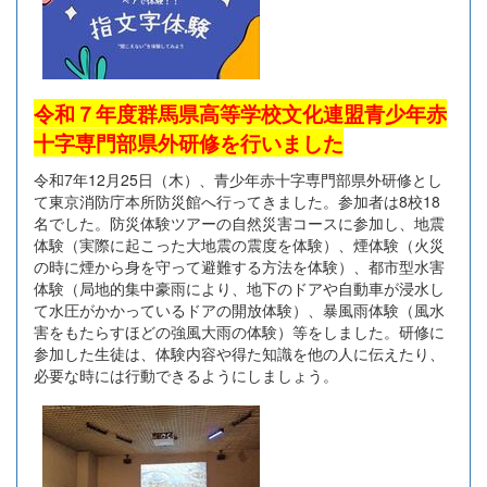
令和７年度群馬県高等学校文化連盟青少年赤
十字専門部県外研修を行いました
令和7年12月25日（木）、青少年赤十字専門部県外研修とし
て東京消防庁本所防災館へ行ってきました。参加者は8校18
名でした。防災体験ツアーの自然災害コースに参加し、地震
体験（実際に起こった大地震の震度を体験）、煙体験（火災
の時に煙から身を守って避難する方法を体験）、都市型水害
体験（局地的集中豪雨により、地下のドアや自動車が浸水し
て水圧がかかっているドアの開放体験）、暴風雨体験（風水
害をもたらすほどの強風大雨の体験）等をしました。研修に
参加した生徒は、体験内容や得た知識を他の人に伝えたり、
必要な時には行動できるようにしましょう。