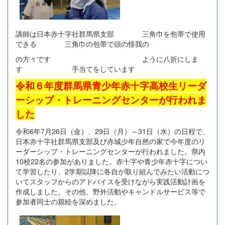
講師は日本赤十字社群馬県支部 三角巾を包帯で使用
できる 三角巾の包帯で頭の怪我の
の方々です ように八折にしま
す 手当てをしています
令和６年度群馬県青少年赤十字高校生リーダ
ーシップ・トレーニングセンターが行われま
した
令和6年7月26日（金）、29日（月）～31日（水）の日程で、
日本赤十字社群馬県支部及び赤城少年自然の家で今年度のリ
ーダーシップ・トレーニングセンターが行われました。県内
10校22名の参加がありました。赤十字や青少年赤十字につい
て学習したり、2学期以降に各自が取り組んでみたい活動につ
いてスタッフからのアドバイスを受けながら実践活動計画を
作成しました。その他、野外活動やキャンドルサービス等で
参加者同士の親睦を深めました。