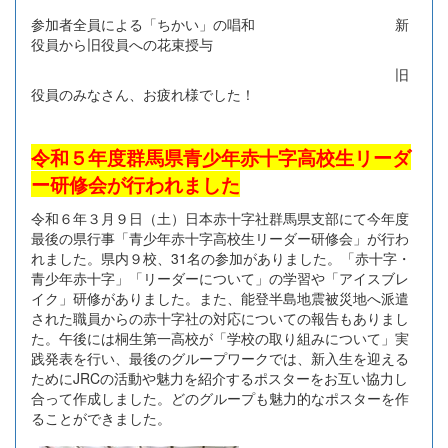
参加者全員による「ちかい」の唱和 新
役員から旧役員への花束授与
旧
役員のみなさん、お疲れ様でした！
令和５年度群馬県青少年赤十字高校生リーダ
ー研修会が行われました
令和６年３月９日（土）日本赤十字社群馬県支部にて今年度
最後の県行事「青少年赤十字高校生リーダー研修会」が行わ
れました。県内９校、31名の参加がありました。「赤十字・
青少年赤十字」「リーダーについて」の学習や「アイスブレ
イク」研修がありました。また、能登半島地震被災地へ派遣
された職員からの赤十字社の対応についての報告もありまし
た。午後には桐生第一高校が「学校の取り組みについて」実
践発表を行い、最後のグループワークでは、新入生を迎える
ためにJRCの活動や魅力を紹介するポスターをお互い協力し
合って作成しました。どのグループも魅力的なポスターを作
ることができました。