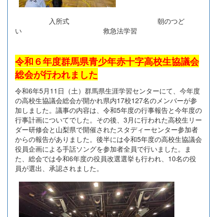
入所式 朝のつど
い 救急法学習
令和６年度群馬県青少年赤十字高校生協議会
総会が行われました
令和6年5月11日（土）群馬県生涯学習センターにて、今年度
の高校生協議会総会が開かれ県内17校127名のメンバーが参
加しました。議事の内容は、令和5年度の行事報告と今年度の
行事計画についてでした。その後、3月に行われた高校生リー
ダー研修会と山梨県で開催されたスタディーセンター参加者
からの報告がありました。後半には令和5年度の高校生協議会
役員企画による手話ソングを参加者全員で行いました。ま
た、総会では令和6年度の役員改選選挙も行われ、10名の役
員が選出、承認されました。