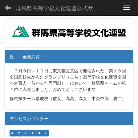
群馬県高等学校文化連盟公式サイト
Toggl
祝！ 全国入賞！
３月９日～１０日に東京都文京区で開催された「第１９回
全国高校生かるたグランプリ（主催：高等学校文化連盟全国
小倉百人一首かるた専門部）」において、群馬県チームが第
４位に入賞しました。おめでとうございます！
群馬県チーム構成校（前女、高高、高女、中央中等、農二）
アクセスカウンター
4
2
2
1
3
7