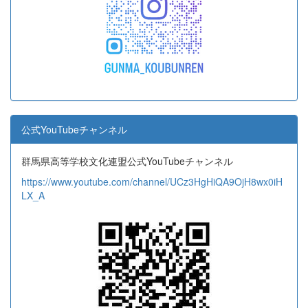
公式YouTubeチャンネル
群馬県高等学校文化連盟公式YouTubeチャンネル
https://www.youtube.com/channel/UCz3HgHiQA9OjH8wx0iH
LX_A