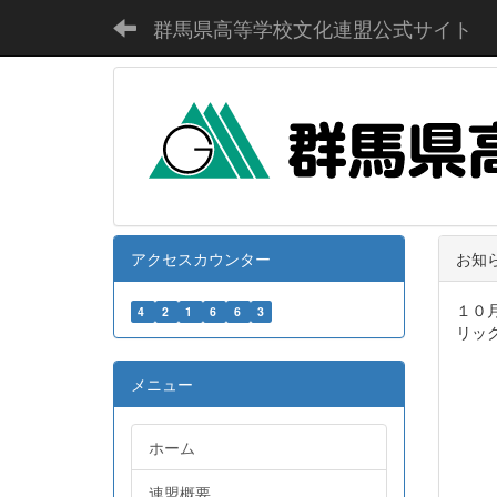
群馬県高等学校文化連盟公式サイト
アクセスカウンター
お知
１０
4
2
1
6
6
3
リッ
メニュー
ホーム
連盟概要