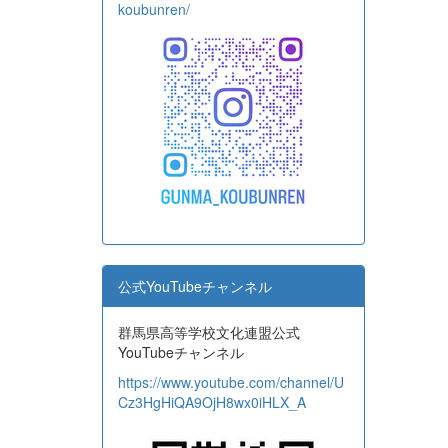
koubunren/
公式YouTubeチャンネル
群馬県高等学校文化連盟公式
YouTubeチャンネル
https://www.youtube.com/channel/U
Cz3HgHiQA9OjH8wx0iHLX_A